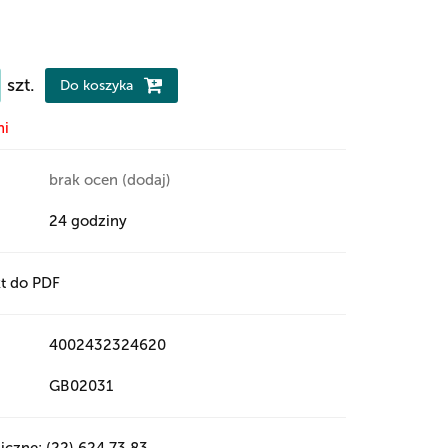
szt.
Do koszyka
ni
brak ocen
(dodaj)
24 godziny
t do PDF
4002432324620
GB02031
iczne: (22) 624 73 83