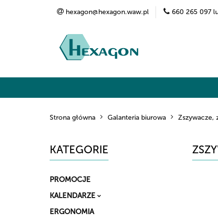
hexagon@hexagon.waw.pl
660 265 097 l
Kategorie
Marki
O nas
Kontak
Strona główna
Galanteria biurowa
Zszywacze, 
KATEGORIE
ZSZY
PROMOCJE
KALENDARZE
ERGONOMIA