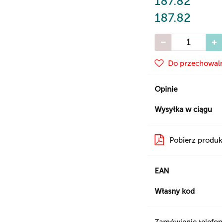
187.82
187.82
Do przechowal
Opinie
Wysyłka w ciągu
Pobierz produk
EAN
Własny kod
Zamówienie telefon