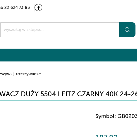
ub 22 624 73 83
Kategorie
Marki
O nas
Kontakt
t
zszywki, rozszywacze
WACZ DUŻY 5504 LEITZ CZARNY 40K 24-2
Symbol:
GB020