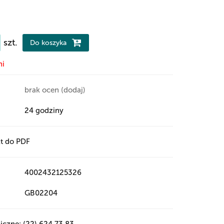
szt.
Do koszyka
ni
brak ocen
(dodaj)
24 godziny
t do PDF
4002432125326
GB02204
iczne: (22) 624 73 83