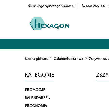
hexagon@hexagon.waw.pl
660 265 097 l
Kategorie
Marki
O nas
Kontak
Strona główna
Galanteria biurowa
Zszywacze, 
KATEGORIE
ZSZY
PROMOCJE
KALENDARZE
ERGONOMIA