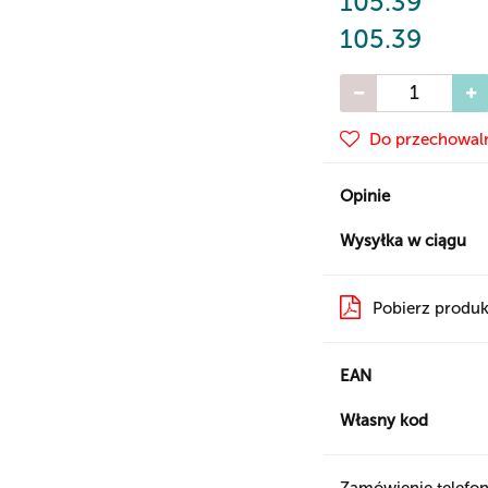
105.39
105.39
Do przechowal
Opinie
Wysyłka w ciągu
Pobierz produk
EAN
Własny kod
Zamówienie telefon