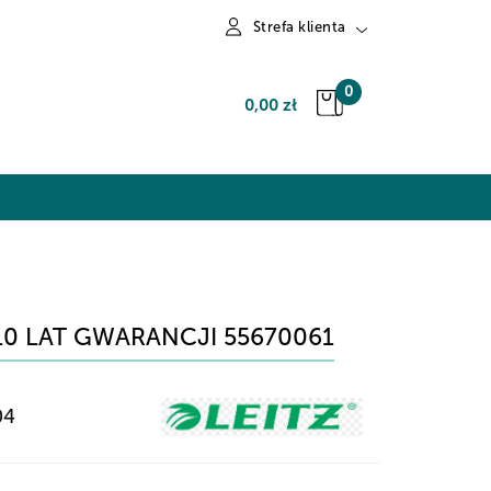
Strefa klienta
Zaloguj się
0
0,00 zł
Zarejestruj się
Dodaj zgłoszenie
 10 LAT GWARANCJI 55670061
04